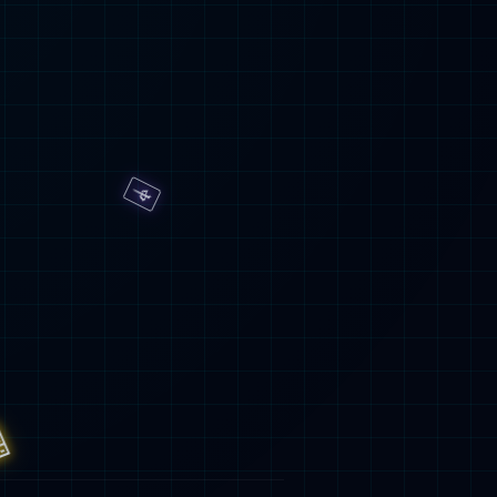

咨
询
电
话
友情链接

公
众
号