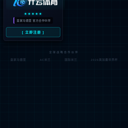
现价
今年会智控
RMB
---
股票代码：300131
-（-%）
公司公告
投关活动
互动问答
券商研报