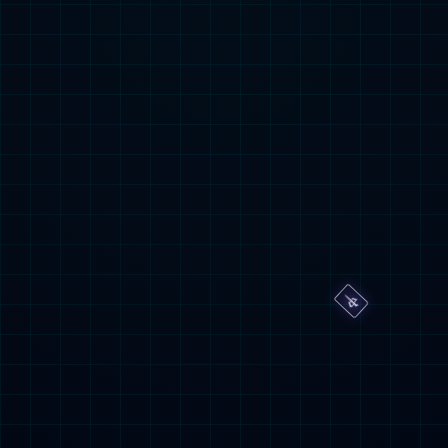
1
2

咨