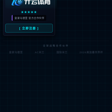
现价
今年会智控
RMB
---
股票代码：300131
-（-%）
公司公告
投关活动
互动问答
券商研报