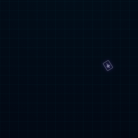
1

咨